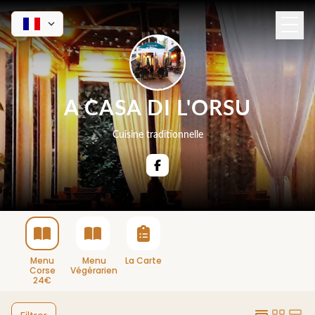
A CASA DI L'ORSU
Cuisine traditionnelle
Menu
Menu
La Carte
Corse
Végérarien
24€