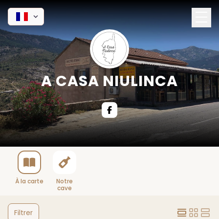
A CASA NIULINCA
À la carte
Notre
cave
Filtrer