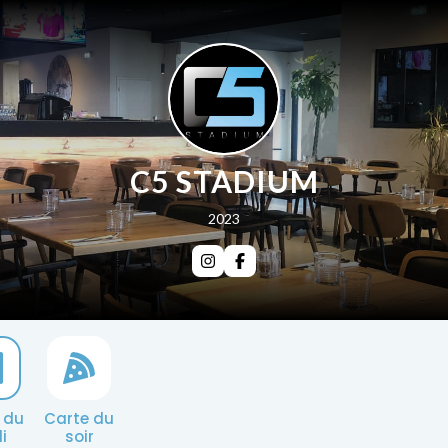
C5 STADIUM
2023
 du
Carte du
i
soir