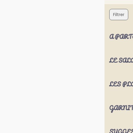
Filtrer
A PART
LE SAL
LES PL
GARNI
SUGGES