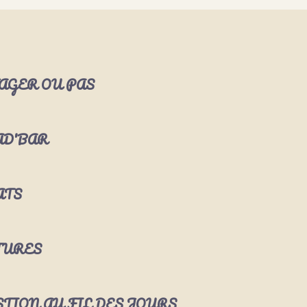
AGER OU PAS
AD'BAR
ATS
TURES
TION AU FIL DES JOURS