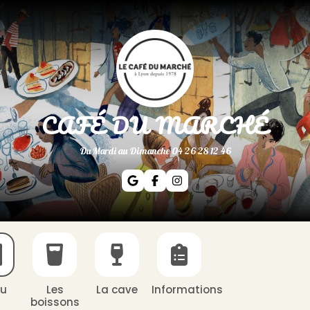
CAFÉ DU MARCHÉ
Du Mardi au Dimanche 04 26 28 12 46
u
Les
La cave
Informations
boissons