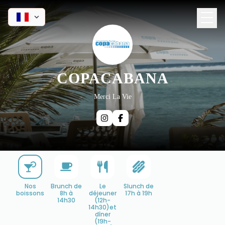
COPACABANA
Merci La Vie
Nos
Brunch de
Le
Slunch de
boissons
8h à
déjeuner
17h à 19h
14h30
(12h-
14h30)et
dîner
(19h-